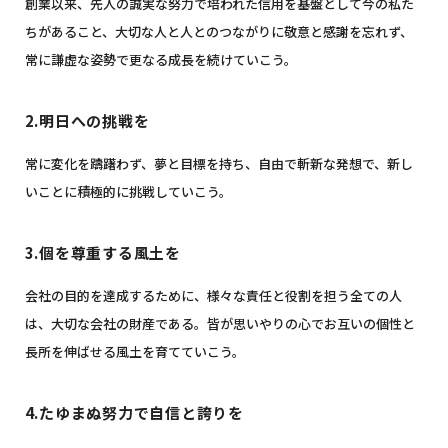
創業以来、先人の誠実な努力で培われた信用を基盤として今の私た
ちがあること、
大切な人と人とのつながりに敬意と感謝を忘れず、
常に謙虚な姿勢で更なる成長を続けていこう。
2.明日への挑戦を
常に変化を躊躇わず、夢と目標を持ち、
自由で斬新な発想で、新し
いことに積極的に挑戦していこう。
3.個を尊重する風土を
会社の目的を達成するために、様々な責任と役割を担う全ての人
は、大切な会社の財産である。
皆が思いやりの心でお互いの個性と
長所を伸ばせる風土を育てていこう。
4.たゆまぬ努力で自信と誇りを